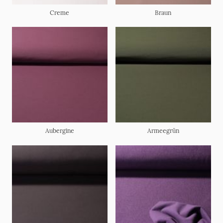
Creme
Braun
Aubergine
Armeegrün