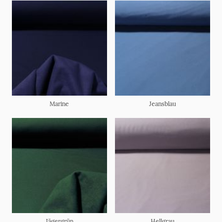
Marine
Jeansblau
Jägergrün
Hellgrau